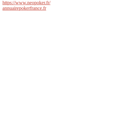
https://www.neopoker.fr/
annuairepokerfrance.fr