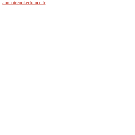
annuairepokerfrance.fr