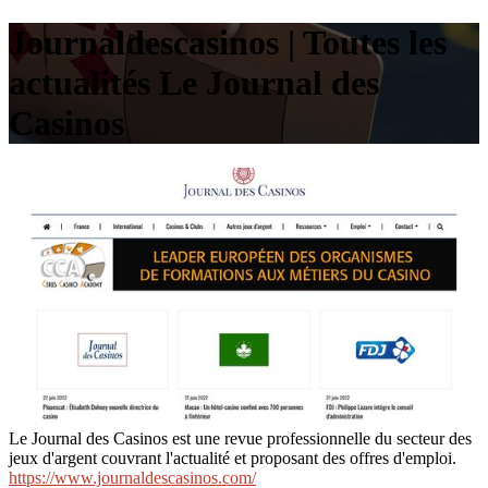
Jour­naldes­casi­nos | Toutes les
actualités Le Journal des
Casinos
Le Journal des Casinos est une revue professionnelle du secteur des
jeux d'argent couvrant l'actualité et proposant des offres d'emploi.
https://www.journaldescasinos.com/