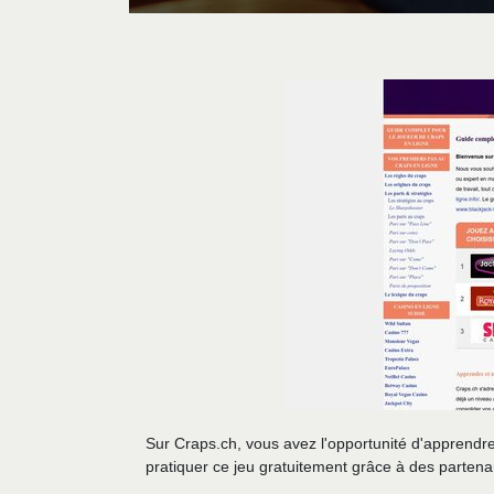
Sur Craps.ch, vous avez l'opportunité d'apprendr
pratiquer ce jeu gratuitement grâce à des partenar