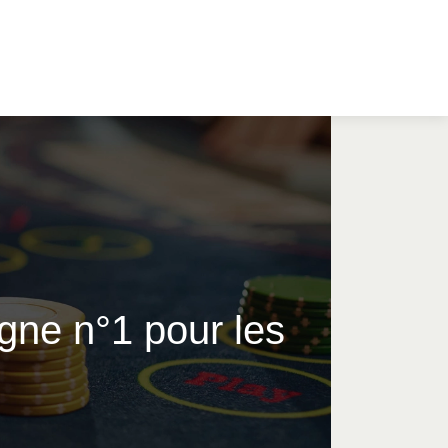
igne n°1 pour les