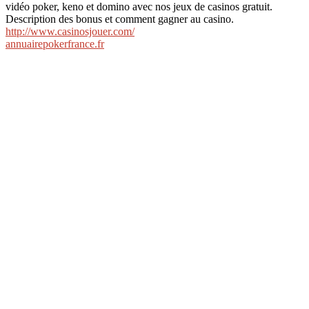
vidéo poker, keno et domino avec nos jeux de casinos gratuit.
Description des bonus et comment gagner au casino.
http://www.casinosjouer.com/
annuairepokerfrance.fr